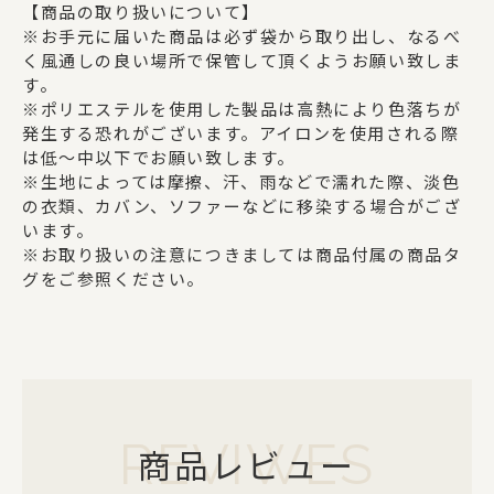
【商品の取り扱いについて】
※お手元に届いた商品は必ず袋から取り出し、なるべ
く風通しの良い場所で保管して頂くようお願い致しま
す。
※ポリエステルを使用した製品は高熱により色落ちが
発生する恐れがございます。アイロンを使用される際
は低～中以下でお願い致します。
※生地によっては摩擦、汗、雨などで濡れた際、淡色
の衣類、カバン、ソファーなどに移染する場合がござ
います。
※お取り扱いの注意につきましては商品付属の商品タ
グをご参照ください。
REVIWES
商品レビュー