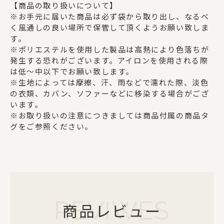
【商品の取り扱いについて】
※お手元に届いた商品は必ず袋から取り出し、なるべ
く風通しの良い場所で保管して頂くようお願い致しま
す。
※ポリエステルを使用した製品は高熱により色落ちが
発生する恐れがございます。アイロンを使用される際
は低～中以下でお願い致します。
※生地によっては摩擦、汗、雨などで濡れた際、淡色
の衣類、カバン、ソファーなどに移染する場合がござ
います。
※お取り扱いの注意につきましては商品付属の商品タ
グをご参照ください。
REVIWES
商品レビュー