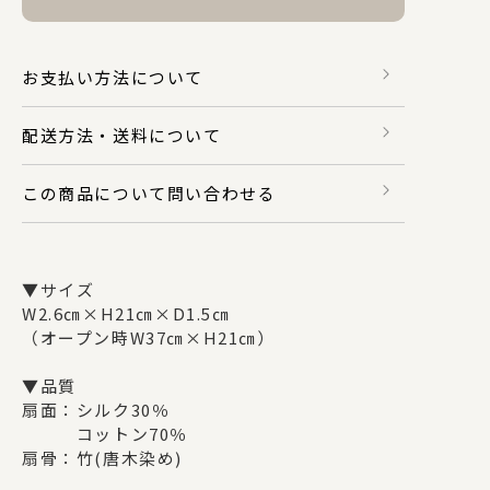
財布・カードケース
お支払い方法について
配送方法・送料について
身のまわり品
この商品について問い合わせる
バッグ
▼サイズ
マスク関係
W2.6㎝×H21㎝×D1.5㎝
（オープン時W37㎝×H21㎝）
▼品質
その他
扇面：シルク30％
コットン70％
扇骨：竹(唐木染め)