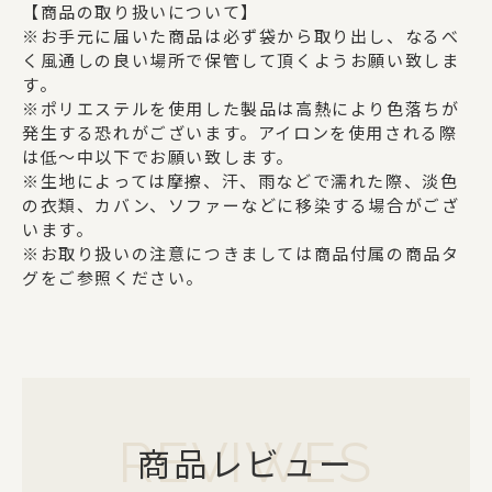
【商品の取り扱いについて】
※お手元に届いた商品は必ず袋から取り出し、なるべ
く風通しの良い場所で保管して頂くようお願い致しま
す。
※ポリエステルを使用した製品は高熱により色落ちが
発生する恐れがございます。アイロンを使用される際
は低～中以下でお願い致します。
※生地によっては摩擦、汗、雨などで濡れた際、淡色
の衣類、カバン、ソファーなどに移染する場合がござ
います。
※お取り扱いの注意につきましては商品付属の商品タ
グをご参照ください。
REVIWES
商品レビュー