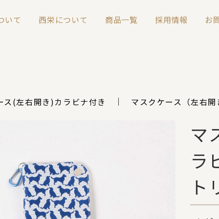
について
西栄について
商品一覧
採用情報
お
ース(左右開き)カラビナ付き
マスクケース（左右開
マ
ラ
ト