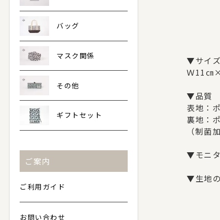
バッグ
マスク関係
▼サイ
Ｗ11㎝×
その他
▼品質
表地：ポ
ギフトセット
裏地：ポ
（制菌
▼モニ
ご案内
▼生地
ご利用ガイド
お問い合わせ