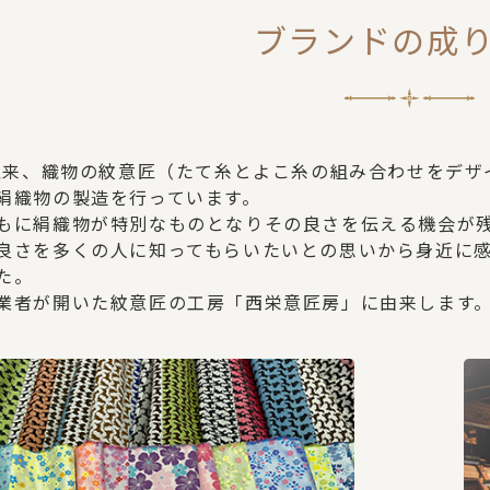
ブランドの成
業以来、織物の紋意匠（たて糸とよこ糸の組み合わせをデ
絹織物の製造を行っています。
もに絹織物が特別なものとなりその良さを伝える機会が
良さを多くの人に知ってもらいたいとの思いから身近に感じて
た。
業者が開いた紋意匠の工房「西栄意匠房」に由来します