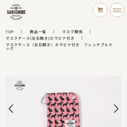
TOP
商品一覧
マスク関係
LOGIN
マスクケース(左右開き)カラビナ付き
マスクケース（左右開き）カラビナ付き フレンチブルド
ッグ
新規会員登録
シリーズ