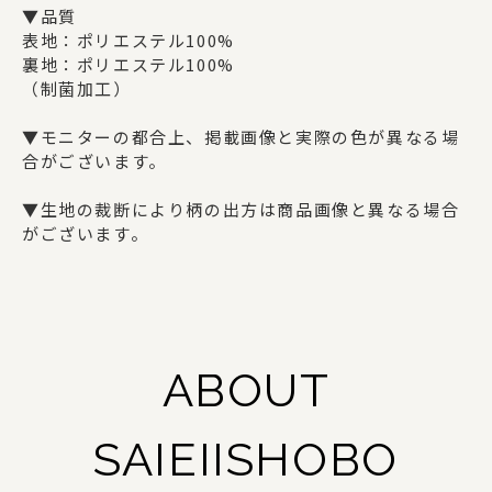
ギフトセット
▼品質
表地：ポリエステル100%
裏地：ポリエステル100%
（制菌加工）
SAIEIISHOBOについて
▼モニターの都合上、掲載画像と実際の色が異なる場
西栄について
合がございます。
商品一覧
▼生地の裁断により柄の出方は商品画像と異なる場合
がございます。
法人の方でお取引をご検討の方へ
オリジナルグッズ・記念品を作りたい方へ
採用情報
ABOUT
ご利用ガイド
SAIEIISHOBO
お問い合わせ