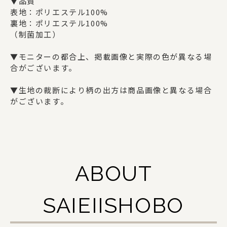
ギフトセット
▼品質
表地：ポリエステル100%
裏地：ポリエステル100%
（制菌加工）
SAIEIISHOBOについて
▼モニターの都合上、掲載画像と実際の色が異なる場
合がございます。
西栄について
▼生地の裁断により柄の出方は商品画像と異なる場合
商品一覧
がございます。
法人の方でお取引をご検討の方へ
オリジナルグッズ・記念品を作りたい方へ
採用情報
ABOUT
ご利用ガイド
SAIEIISHOBO
お問い合わせ