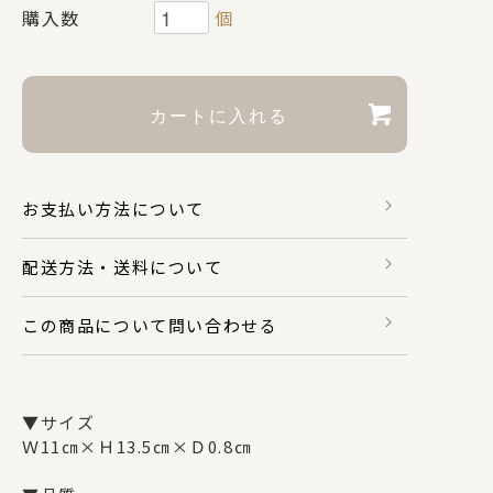
購入数
個
財布・カードケース
身のまわり品
お支払い方法について
バッグ
配送方法・送料について
マスク関係
この商品について問い合わせる
その他
▼サイズ
Ｗ11㎝×Ｈ13.5㎝×Ｄ0.8㎝