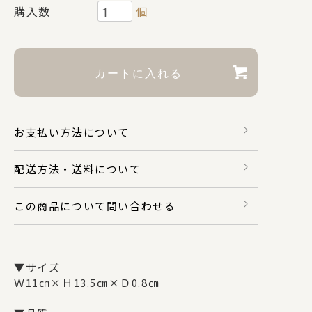
購入数
個
財布・カードケース
身のまわり品
お支払い方法について
バッグ
配送方法・送料について
マスク関係
この商品について問い合わせる
その他
▼サイズ
Ｗ11㎝×Ｈ13.5㎝×Ｄ0.8㎝