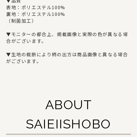
ギフトセット
▼品質
表地：ポリエステル100%
裏地：ポリエステル100%
（制菌加工）
SAIEIISHOBOについて
▼モニターの都合上、掲載画像と実際の色が異なる場
合がございます。
西栄について
▼生地の裁断により柄の出方は商品画像と異なる場合
商品一覧
がございます。
法人の方でお取引をご検討の方へ
オリジナルグッズ・記念品を作りたい方へ
採用情報
ABOUT
ご利用ガイド
SAIEIISHOBO
お問い合わせ