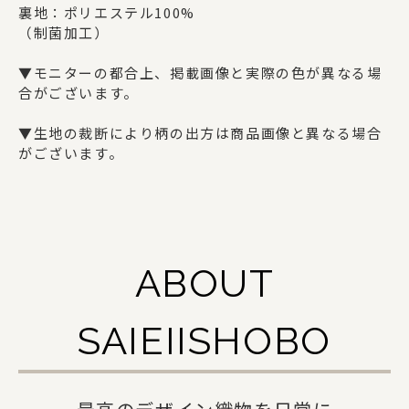
ギフトセット
裏地：ポリエステル100%
（制菌加工）
▼モニターの都合上、掲載画像と実際の色が異なる場
SAIEIISHOBOについて
合がございます。
西栄について
▼生地の裁断により柄の出方は商品画像と異なる場合
がございます。
商品一覧
法人の方でお取引をご検討の方へ
オリジナルグッズ・記念品を作りたい方へ
ABOUT
採用情報
SAIEIISHOBO
ご利用ガイド
お問い合わせ