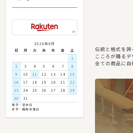
2026年8月
伝統と格式を誇
日
月
火
水
木
金
土
こころが踊るデ
1
全ての商品に自
2
3
4
5
6
7
8
9
10
11
12
13
14
15
16
17
18
19
20
21
22
23
24
25
26
27
28
29
30
31
青字：定休日
赤字：臨時休業日