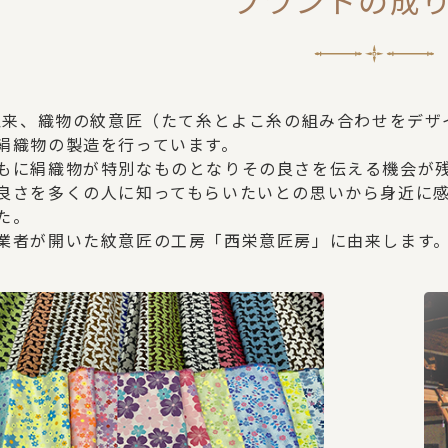
ブランドの成
業以来、織物の紋意匠（たて糸とよこ糸の組み合わせをデ
絹織物の製造を行っています。
もに絹織物が特別なものとなりその良さを伝える機会が
良さを多くの人に知ってもらいたいとの思いから身近に感じて
た。
業者が開いた紋意匠の工房「西栄意匠房」に由来します