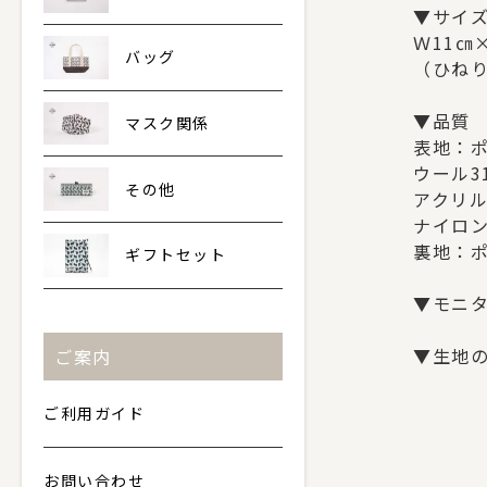
▼サイ
Ｗ11㎝
バッグ
（ひね
▼品質
マスク関係
表地：ポ
ウール3
その他
アクリル
ナイロン
裏地：ポ
ギフトセット
▼モニ
▼生地
ご案内
ご利用ガイド
お問い合わせ