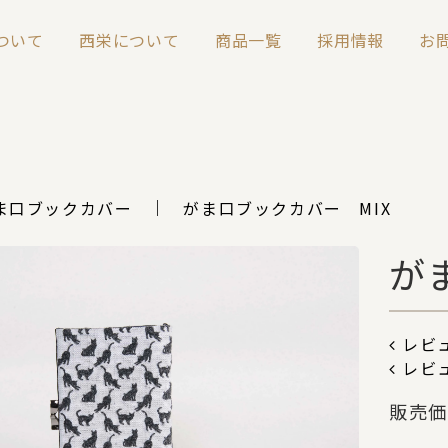
について
西栄について
商品一覧
採用情報
お
ま口ブックカバー
がま口ブックカバー MIX
が
レビュ
レビ
販売価