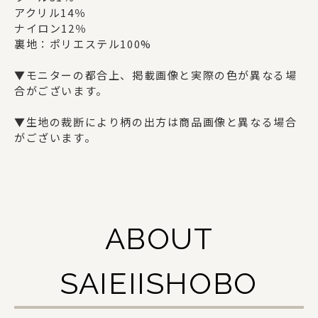
ギフトセット
アクリル14％
ナイロン12％
裏地：ポリエステル100%
SAIEIISHOBOについて
▼モニターの都合上、掲載画像と実際の色が異なる場
合がございます。
西栄について
▼生地の裁断により柄の出方は商品画像と異なる場合
商品一覧
がございます。
法人の方でお取引をご検討の方へ
オリジナルグッズ・記念品を作りたい方へ
ABOUT
採用情報
ご利用ガイド
SAIEIISHOBO
お問い合わせ