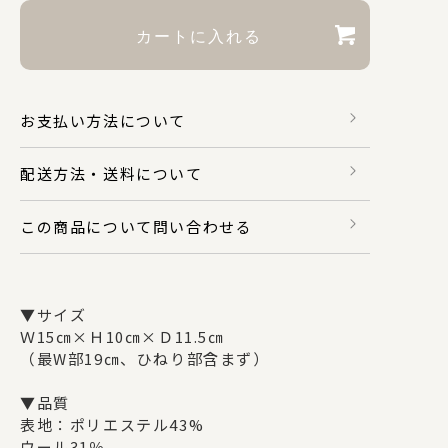
財布・カードケース
お支払い方法について
身のまわり品
配送方法・送料について
バッグ
この商品について問い合わせる
マスク関係
▼サイズ
Ｗ15㎝×Ｈ10㎝×Ｄ11.5㎝
（最W部19㎝、ひねり部含まず）
その他
▼品質
表地：ポリエステル43%
ウール31％