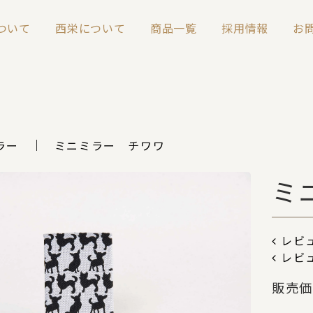
について
西栄について
商品一覧
採用情報
お
ラー
ミニミラー チワワ
ミ
レビュ
レビ
販売価