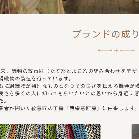
ブランドの成
業以来、織物の紋意匠（たて糸とよこ糸の組み合わせをデ
絹織物の製造を行っています。
もに絹織物が特別なものとなりその良さを伝える機会が
良さを多くの人に知ってもらいたいとの思いから身近に感じて
た。
業者が開いた紋意匠の工房「西栄意匠房」に由来します