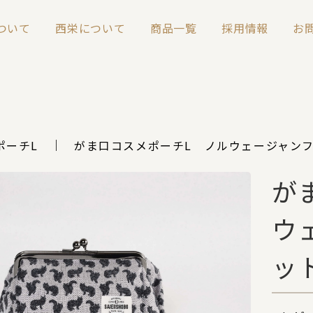
について
西栄について
商品一覧
採用情報
お
ポーチL
がま口コスメポーチL ノルウェージャン
が
ウ
ッ