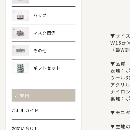
バッグ
マスク関係
▼サイ
Ｗ15㎝
（最W部
その他
▼品質
ギフトセット
表地：ポ
ウール3
アクリル
ナイロン
ご案内
裏地：ポ
ご利用ガイド
▼モニ
▼生地
お問い合わせ