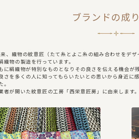
ブランドの成
業以来、織物の紋意匠（たて糸とよこ糸の組み合わせをデ
絹織物の製造を行っています。
もに絹織物が特別なものとなりその良さを伝える機会が
良さを多くの人に知ってもらいたいとの思いから身近に感じて
た。
業者が開いた紋意匠の工房「西栄意匠房」に由来します