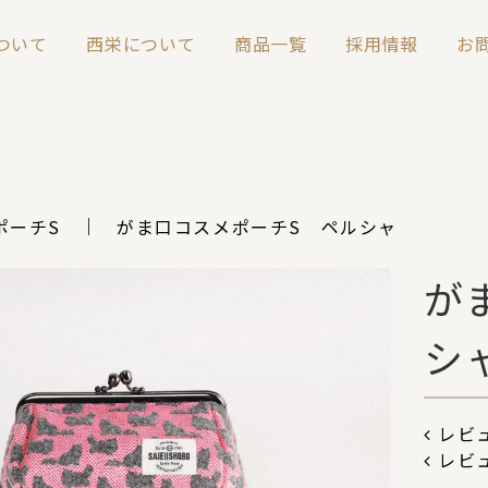
について
西栄について
商品一覧
採用情報
お
ポーチS
がま口コスメポーチS ペルシャ
が
シ
レビュ
レビ