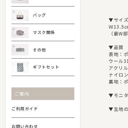
バッグ
▼サイ
Ｗ13.5
マスク関係
（最W部
▼品質
その他
表地：ポ
ウール3
ギフトセット
アクリル
ナイロン
裏地：ポ
ご案内
▼モニ
▼生地
ご利用ガイド
お問い合わせ