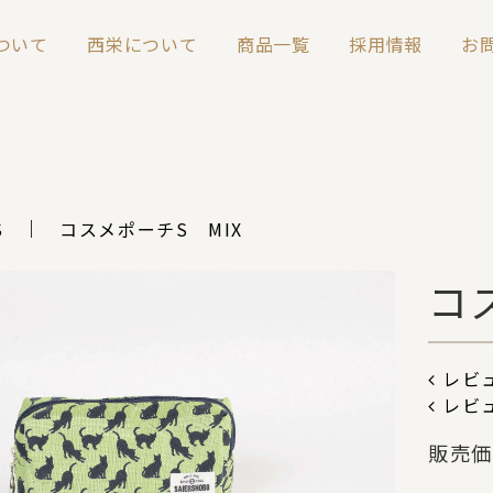
について
西栄について
商品一覧
採用情報
お
S
コスメポーチS MIX
コ
レビュ
レビ
販売価