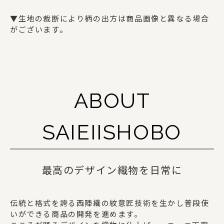
ギフトセット
▼生地の裁断により柄の出方は商品画像と異なる場合
がございます。
SAIEIISHOBOについて
西栄について
商品一覧
ABOUT
法人の方でお取引をご検討の方へ
SAIEIISHOBO
オリジナルグッズ・記念品を作りたい方へ
採用情報
最高のデザイン織物を日常に
ご利用ガイド
伝統と格式を誇る西陣織の紋意匠技術を生かし普段使
いができる商品の開発を進めます。
お問い合わせ