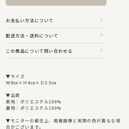
財布・カードケース
お支払い方法について
配送方法・送料について
身のまわり品
この商品について問い合わせる
バッグ
▼サイズ
マスク関係
Ｗ9㎝×Ｈ4㎝×Ｄ3.5㎝
▼品質
表地：ポリエステル100%
その他
裏地：ポリエステル100%
▼モニターの都合上、掲載画像と実際の色が異なる場
合がございます。