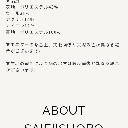
ギフトセット
▼品質
表地：ポリエステル43%
ウール31％
アクリル14％
ナイロン12％
SAIEIISHOBOについて
裏地：ポリエステル100%
西栄について
▼モニターの都合上、掲載画像と実際の色が異なる場
合がございます。
商品一覧
▼生地の裁断により柄の出方は商品画像と異なる場合
法人の方でお取引をご検討の方へ
がございます。
オリジナルグッズ・記念品を作りたい方へ
採用情報
ABOUT
ご利用ガイド
お問い合わせ