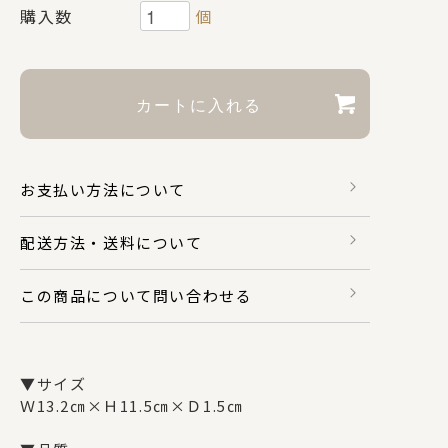
購入数
個
財布・カードケース
身のまわり品
お支払い方法について
バッグ
配送方法・送料について
マスク関係
この商品について問い合わせる
その他
▼サイズ
Ｗ13.2㎝×Ｈ11.5㎝×Ｄ1.5㎝